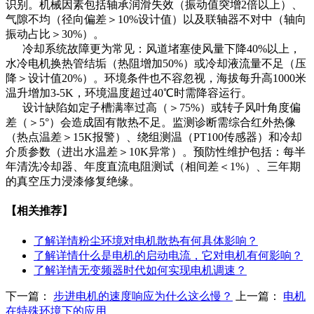
识别。机械因素包括轴承润滑失效（振动值突增2倍以上）、
气隙不均（径向偏差＞10%设计值）以及联轴器不对中（轴向
振动占比＞30%）。
冷却系统故障更为常见：风道堵塞使风量下降40%以上，
水冷电机换热管结垢（热阻增加50%）或冷却液流量不足（压
降＞设计值20%）。环境条件也不容忽视，海拔每升高1000米
温升增加3-5K，环境温度超过40℃时需降容运行。
设计缺陷如定子槽满率过高（＞75%）或转子风叶角度偏
差（＞5°）会造成固有散热不足。监测诊断需综合红外热像
（热点温差＞15K报警）、绕组测温（PT100传感器）和冷却
介质参数（进出水温差＞10K异常）。预防性维护包括：每半
年清洗冷却器、年度直流电阻测试（相间差＜1%）、三年期
的真空压力浸漆修复绝缘。
【相关推荐】
了解详情
粉尘环境对电机散热有何具体影响？
了解详情
什么是电机的启动电流，它对电机有何影响？
了解详情
无变频器时代如何实现电机调速？
下一篇：
步进电机的速度响应为什么这么慢？
上一篇：
电机
在特殊环境下的应用