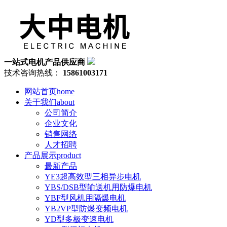
一站式电机产品供应商
技术咨询热线：
15861003171
网站首页
home
关于我们
about
公司简介
企业文化
销售网络
人才招聘
产品展示
product
最新产品
YE3超高效型三相异步电机
YBS/DSB型输送机用防爆电机
YBF型风机用隔爆电机
YB2VP型防爆变频电机
YD型多极变速电机